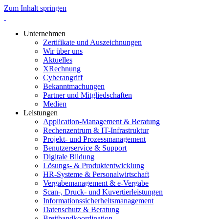
Zum Inhalt springen
Unternehmen
Zertifikate und Auszeichnungen
Wir über uns
Aktuelles
XRechnung
Cyberangriff
Bekanntmachungen
Partner und Mitgliedschaften
Medien
Leistungen
Application-Management & Beratung
Rechenzentrum & IT-Infrastruktur
Projekt- und Prozess­management
Benutzerservice & Support
Digitale Bildung
Lösungs- & Produktentwicklung
HR-Systeme & Personalwirtschaft
Vergabe­management & e-Vergabe
Scan-, Druck- und Kuvertierleistungen
Informations­sicherheits­­management
Datenschutz & Beratung
Breitband­koordination